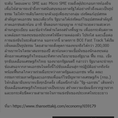
ระดับ โดยเฉพาะ SME และ Micro SME รวมถึงผู้ประกอบการท้องถิ่น
เพื่อให้สามารถเข้าถึงการสนับสนุนของภาครัฐได้อย่างทั่วถึงและเป็นรูป
ธรรม ไม่ให้การเติบโตกระจุกตัวอยู่เพียงบางกลุ่ม เร่งรัดแก้อุปสรรค
สำคัญภาคเอกชน ขณะเดียวกัน รัฐบาลได้เร่งรัดแก้ไขอุปสรรคสำคัญที่
ภาคเอกชนสะท้อน อาทิ ขั้นตอนการอนุญาต การอำนวยความสะดวก
ด้านกฎระเบียบ และข้อจำกัดด้านโครงสร้างพื้นฐาน เพื่อยกระดับสภาพ
แวดล้อมการลงทุนของประเทศให้มีความคล่องตัว โปร่งใส และเอื้อต่อ
การแข่งขันในระดับสากล นอกจากนี้ มาตรการ BOI Fast Track ได้เริ่ม
เห็นผลเป็นรูปธรรม โดยสามารถดึงดูดการลงทุนจริงได้กว่า 200,000
ล้านบาทในไตรมาสแรกของปี สะท้อนความเชื่อมั่นของนักลงทุนต่อ
ศักยภาพเศรษฐกิจไทยและทิศทางนโยบายของรัฐบาล ฟื้น กรอ. เชิง
รุกขับเคลื่อนเศรษฐกิจไทย รองนายกรัฐมนตรี กล่าวว่า รัฐบาลจะนำทุก
ข้อเสนอจากภาคเอกชนในครั้งนี้ไปขับเคลื่อนสู่การปฏิบัติอย่างจริงจัง
พร้อมฟื้นกลไกความร่วมมือระหว่างภาครัฐและเอกชน หรีอ คณะ
กรรมการร่วมภาครัฐและเอกชนเพื่อแก้ไขปัญหาทางเศรษฐกิจ (กรอ.)
ให้กลับมามีบทบาทเชิงรุกอีกครั้ง เพื่อผนึกกำลัง “รัฐ–เอกชน” เดินหน้า
ขับเคลื่อนเศรษฐกิจไทยอย่างเป็นระบบ สร้างความเข้มแข็งจากฐานราก
และยกระดับขีดความสามารถในการแข่งขันของประเทศในระยะยาว
ที่มา
https://www.thansettakij.com/economy/659179