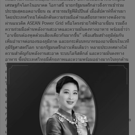
เศรษฐกิจโลกในอนาคต โอกาสนี้ นายกรัฐมนตรีกล่าวถึงการเข้าร่วม
ประชุมสุดยอดอาเซียน ณ สาธารณรัฐฟิลิปปินส์ เมื่อสัปดาห์ที่ผ่านมา
โดยประเทศไทยได้ผลักดันความร่วมมือด้านเสถียรภาพทางพลังงาน
ผ่านแนวคิด ASEAN Power Grid หรือโครงข่ายไฟฟ้าอาเซียน รวมถึง
ความร่วมมือด้านพลังงานสะอาดและความมั่นคงทางอาหาร พร้อมย้ำว่า
“อาเซียนต้องพูดด้วยเสียงเดียวกันมากขึ้น” เพื่อเสริมสร้างภูมิคุ้มกัน
เพิ่มอำนาจต่อรองของภูมิภาค และยกระดับบทบาทของอาเซียนในเวที
ภูมิรัฐศาสตร์โลก นายกรัฐมนตรีกล่าวเพิ่มเติมว่า หลายประเทศต่างให้
ความสำคัญกับพลังงานสะอาด ระบบโลจิสติกส์ และความมั่นคงทาง
อาหาร ซึ่งประเทศไทยมีศักยภาพและความพร้อมอย่างมากในทุกด้าน
โดยไทยสามารถก้าวขึ้นเป็นศูนย์กลางของอาเซียนในการขับเคลื่อน
ความร่วมมือเหล่านี้ เพื่อเสริมสร้างความมั่นคงและความแข็งแกร่งทาง
เศรษฐกิจให้กับทั้งภูมิภาค นายกรัฐมนตรีกล่าวว่า ประเทศไทยจึงมี
โอกาสสำคัญในการยกระดับศักยภาพทางเศรษฐกิจมากกว่าหลาย
ประเทศ อย่างไรก็ตาม ความสำเร็จดังกล่าวจะเกิดขึ้นได้ก็ต่อเมื่อ “ภาค
รัฐและภาคเอกชนเดินหน้าไปด้วยกัน” โดยรัฐบาลชุดนี้พร้อมอำนวย
ความสะดวกในทุกมิติ ไม่ยึดติดกับข้อจำกัดเดิม ๆ กฎหมายล้าสมัย
หรือขั้นตอนที่ยุ่งยาก พร้อมเร่งสร้างความคล่องตัวในการดำเนินธุรกิจ
การลงทุน และการจ้างงาน เพื่อเสริมสร้างศักยภาพของประเทศและ
กิจการของทุกภาคส่วนให้เติบโตอย่างเข้มแข็ง นายกรัฐมนตรี กล่าวด้วย
ว่า วันนี้มีผู้บริหารภาครัฐและหน่วยงานที่เกี่ยวข้องเข้าร่วมอย่างพร้อม
เพรียง ทั้งรองนายกรัฐมนตรี หน่วยงานเศรษฐกิจ สภาพัฒน์ และ