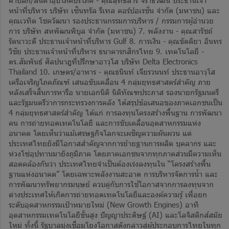
ค้าปลีก/สินค้าอุปโภคบริโภค - คุณสุทธิสาร จิราธิวัฒน์ ประธานเจ้า
หน้าที่บริหาร บริษัท เซ็นทรัล รีเทล คอร์ปอเรชั่น จำกัด (มหาชน) และ
คุณเวทิต โชควัฒนา รองประธานกรรมการบริหาร / กรรมการผู้อำนวย
การ บริษัท สหพัฒนพิบูล จำกัด (มหาชน) 7. พลังงาน - คุณสารัชถ์
รัตนาวะดี ประธานเจ้าหน้าที่บริหาร Gulf 8. การเงิน - คุณขัตติยา อินทร
วิชัย ประธานเจ้าหน้าที่บริหาร ธนาคารกสิกรไทย 9. เทคโนโลยี -
ดร.สัมพันธ์ ศิลปนาฎที่ปรึกษาอาวุโส บริษัท Delta Electronics
Thailand 10. เกษตร/อาหาร - คุณธนินท์ เจียรวนนท์ ประธานอาวุโส
เครือเจริญโภคภัณฑ์ เสนอขับเคลื่อน 4 กลุ่มยุทธศาสตร์สำคัญ ภาย
หลังเสร็จสิ้นการหารือ นายเอกนิติ นิติทัณฑประภาส รองนายกรัฐมนตรี
และรัฐมนตรีว่าการกระทรวงการคลัง ได้สรุปข้อเสนอของภาคเอกชนเป็น
4 กลุ่มยุทธศาสตร์สำคัญ ได้แก่ การลงทุนโครงสร้างพื้นฐาน การพัฒนา
คน การถ่ายทอดเทคโนโลยี และการขับเคลื่อนอุตสาหกรรมแห่ง
อนาคต โดยเห็นว่าแม้เศรษฐกิจโลกจะเผชิญความผันผวน แต่
ประเทศไทยยังมีโอกาสสำคัญจากการย้ายฐานการผลิต บุคลากร และ
ห่วงโซ่อุปทานมายังภูมิภาค โดยภาคเอกชนจากทุกภาคส่วนมีความเห็น
สอดคล้องกันว่า ประเทศไทยจำเป็นต้องเร่งลงทุนใน “โครงสร้างพื้น
ฐานแห่งอนาคต” โดยเฉพาะพลังงานสะอาด การบริหารจัดการน้ำ และ
การพัฒนาทรัพยากรมนุษย์ ควบคู่กับการใช้โอกาสจากการลงทุนจาก
ต่างประเทศให้เกิดการถ่ายทอดเทคโนโลยีและองค์ความรู้ เพื่อยก
ระดับอุตสาหกรรมเป้าหมายใหม่ (New Growth Engines) อาทิ
อุตสาหกรรมเทคโนโลยีขั้นสูง ปัญญาประดิษฐ์ (AI) และโลจิสติกส์สมัย
ใหม่ ทั้งนี้ รัฐบาลมุ่งเชื่อมโยงโอกาสดังกล่าวสู่ผู้ประกอบการไทยในทุก