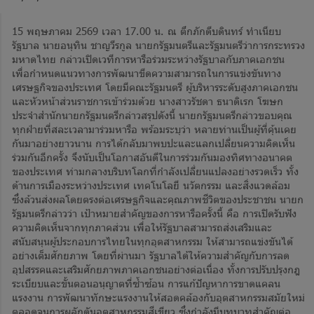
15 พฤษภาคม 2569 เวลา 17.00 น. ณ ตึกภักดีบดินทร์ ทำเนียบ
รัฐบาล นายอนุทิน ชาญวีรกูล นายกรัฐมนตรีและรัฐมนตรีว่าการกระทรวง
มหาดไทย กล่าวเปิดเวทีการหารือร่วมระหว่างรัฐบาลกับภาคเอกชน
เพื่อกำหนดแนวทางการพัฒนาขีดความสามารถในการแข่งขันทาง
เศรษฐกิจของประเทศ โดยมีคณะรัฐมนตรี ผู้บริหารระดับสูงภาคเอกชน
และหัวหน้าส่วนราชการเข้าร่วมด้วย นางสาวรัชดา ธนาดิเรก โฆษก
ประจำสำนักนายกรัฐมนตรีกล่าวสรุปดังนี้ นายกรัฐมนตรีกล่าวขอบคุณ
ทุกฝ่ายที่สละเวลามาร่วมหารือ พร้อมระบุว่า หลายท่านเป็นผู้ที่คุ้นเคย
กันมาอย่างยาวนาน การได้กลับมาพบปะและแลกเปลี่ยนความคิดเห็น
ร่วมกันอีกครั้ง จึงนับเป็นโอกาสอันดีในการร่วมกันมองทิศทางอนาคต
ของประเทศ ท่ามกลางบริบทโลกที่กำลังเปลี่ยนแปลงอย่างรวดเร็ว ทั้ง
ด้านการเมืองระหว่างประเทศ เทคโนโลยี นวัตกรรม และสิ่งแวดล้อม
ซึ่งล้วนส่งผลโดยตรงต่อเศรษฐกิจและคุณภาพชีวิตของประชาชน นายก
รัฐมนตรีกล่าวว่า เป้าหมายสำคัญของการหารือครั้งนี้ คือ การเปิดรับฟัง
ความคิดเห็นจากทุกภาคส่วน เพื่อให้รัฐบาลสามารถส่งเสริมและ
สนับสนุนผู้ประกอบการไทยในทุกอุตสาหกรรม ให้สามารถแข่งขันได้
อย่างเต็มศักยภาพ โดยที่ผ่านมา รัฐบาลได้ให้ความสำคัญกับการลด
อุปสรรคและเสริมศักยภาพภาคเอกชนอย่างต่อเนื่อง ทั้งการปรับปรุงกฎ
ระเบียบและขั้นตอนอนุญาตที่ซ้ำซ้อน การแก้ปัญหาการขาดแคลน
แรงงาน การพัฒนาทักษะแรงงานให้สอดคล้องกับอุตสาหกรรมสมัยใหม่
ตลอดจนการผลักดันอุตสาหกรรมสีเขียว ซึ่งกำลังมีบทบาทสำคัญต่อ