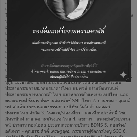
สำนักงานคณะกรรมการส่งเสริมการลงทุน (BOI) ได้จัดงานครั้งนี้ขึ้น
เพื่อร่วมรับฟังข้อเสนอและแลกเปลี่ยนความคิดเห็นกับภาคเอกชนอย่าง
ใกล้ชิด โดยรัฐบาลตั้งใจให้เวทีนี้เป็นจุดเริ่มต้นของการหารือเชิงลึก เพื่อ
นำข้อเสนอและความต้องการจากทุกภาคส่วนไปประยุกต์ใช้ให้เกิดผลอ
ย่างเป็นรูปธรรม ในตอนท้าย นายกรัฐมนตรีย้ำว่า ความสำเร็จของภาค
เอกชน คือ ความสำเร็จของประเทศไทย พร้อมขอให้ทุกฝ่ายร่วมกัน
หารืออย่างเต็มที่ โดยรัฐบาลจะเป็นเจ้าภาพเลี้ยงอาหารค่ำแก่ภาค
เอกชนชั้นนำของไทยในวันนี้ด้วย และหวังว่าจะได้นำทุกข้อเสนอ
แนวคิด และข้อมูลที่ได้รับ ไปต่อยอดในการพัฒนาประเทศ เพื่อสร้าง
ประโยชน์สูงสุดแก่ประเทศไทยและประชาชนต่อไป รับฟังข้อเสนอแนะ
จากผู้บริหารระดับสูง จากนั้นนายกรัฐมนตรีและคณะรัฐมนตรีได้รับฟังข้อ
เสนอแนะจากผู้บริหารระดับสูงภาคเอกชนซึ่งเป็นผู้แทนจาก 10 กลุ่ม
อุตสาหกรรมสำคัญ ได้แก่ 1. สถาบันหลัก กกร. - คุณพิมพ์ใจ ลี้อิสสระ
นุกูล ประธานสภาอุตสาหกรรมแห่งประเทศไทย คุณผยง ศรีวณิช
ประธานกรรมการสมาคมธนาคารไทย ดร.พจน์ อร่ามวัฒนานนท์
ประธานกรรมการหอการค้าไทย สภาหอการค้าแห่งประเทศไทย และ
ดร.ณพพงศ์ ธีระวร ประธานสมาพันธ์ SME ไทย 2. ยานยนต์ - คุณกลิ
นท์ สารสิน ประธานคณะกรรมการ บริษัท โตโยต้า มอเตอร์
ประเทศไทย จำกัด 3. โรงแรม/ท่องเที่ยว - คุณเทียนประสิทธิ์ ไชย
ภัทรานันท์ นายกสมาคมโรงแรมไทย 4. สุขภาพ - แพทย์หญิงปรมาภ
รณ์ ปราสาททองโอสถ ประธานกรรมการบริหาร BDMS 5. ก่อสร้าง/
อสังหาฯ - คุณธรรมศักดิ์ เศรษฐอุดม กรรมการผู้จัดการใหญ่ SCG 6.