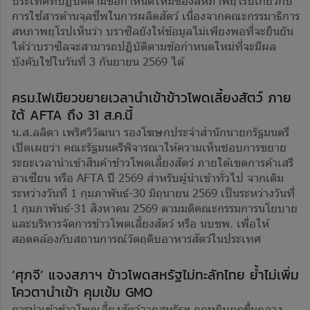
การใช้สารต้านจุลชีพในการผลิตสัตว์ เนื่องจากคณะกรรมาธิการ
สหภาพยุโรปเห็นว่า บราซิลยังให้ข้อมูลไม่เพียงพอที่จะยืนยัน
ได้ว่าบราซิลจะสามารถปฏิบัติตามข้อกำหนดใหม่ที่จะมีผล
บังคับใช้ในวันที่ 3 กันยายน 2569 ได้
ครม.ไฟเขียวขยายเวลานำเข้าข้าวโพดเลี้ยงสัตว์ ภาย
ใต้ AFTA ถึง 31 ส.ค.นี้
น.ส.ลลิดา เพริศวิวัฒนา รองโฆษกประจำสำนักนายกรัฐมนตรี
เปิดเผยว่า คณะรัฐมนตรีพิจารณาให้ความเห็นชอบการขยาย
ระยะเวลานำเข้าสินค้าข้าวโพดเลี้ยงสัตว์ ภายใต้เขตการค้าเสรี
อาเซียน หรือ AFTA ปี 2569 สำหรับผู้นำเข้าทั่วไป จากเดิม
ระหว่างวันที่ 1 กุมภาพันธ์-30 มิถุนายน 2569 เป็นระหว่างวันที่
1 กุมภาพันธ์-31 สิงหาคม 2569 ตามมติคณะกรรมการนโยบาย
และบริหารจัดการข้าวโพดเลี้ยงสัตว์ หรือ นบขพ. เพื่อให้
สอดคล้องกับสถานการณ์วัตถุดิบอาหารสัตว์ในประเทศ
‘ศุภจี’ แจงสภาฯ ข้าวโพดสหรัฐไม่ทะลักไทย ย้ำไม่เพิ่ม
โควตานำเข้า คุมเข้ม GMO
การนำเข้าข้าวโพดเลี้ยงสัตว์จากสหรัฐฯ ถูกหยิบยกขึ้นกลาง