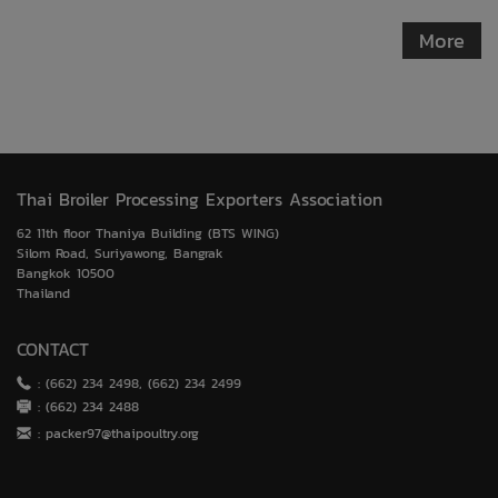
More
Thai Broiler Processing Exporters Association
62 11th floor Thaniya Building (BTS WING)
Silom Road, Suriyawong, Bangrak
Bangkok 10500
Thailand
CONTACT
: (662) 234 2498, (662) 234 2499
: (662) 234 2488
:
packer97@thaipoultry.org