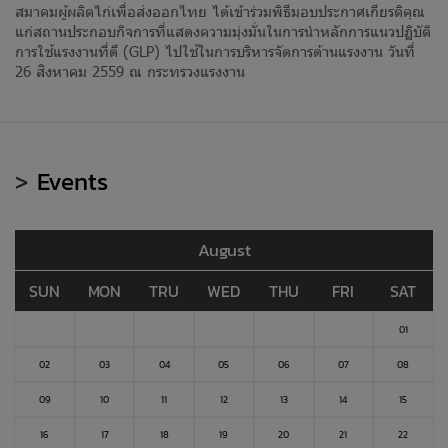
สมาคมผู้ผลิตไก่เพื่อส่งออกไทย ได้เข้าร่วมพิธีมอบประกาศเกียรติคุณ
แก่สถานประกอบกิจการที่แสดงความมุ่งมั่นในการนำหลักการแนวปฏิบัติ
การใช้แรงงานที่ดี (GLP) ไปใช้ในการบริหารจัดการด้านแรงงาน วันที่
26 สิงหาคม 2559 ณ กระทรวงแรงงาน
>
Events
August
SUN
MON
TRU
WED
THU
FRI
SAT
?>
01
02
03
04
05
06
07
08
09
10
11
12
13
14
15
16
17
18
19
20
21
22