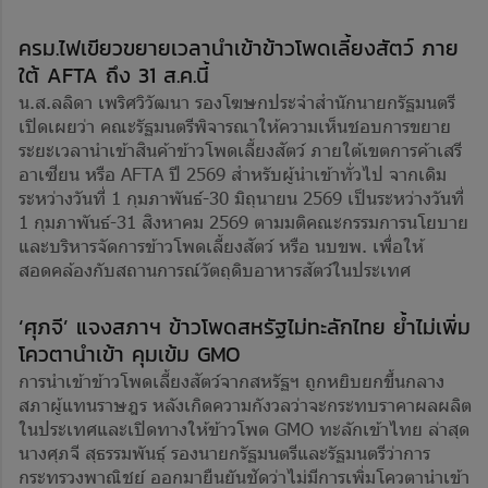
ครม.ไฟเขียวขยายเวลานำเข้าข้าวโพดเลี้ยงสัตว์ ภาย
ใต้ AFTA ถึง 31 ส.ค.นี้
น.ส.ลลิดา เพริศวิวัฒนา รองโฆษกประจำสำนักนายกรัฐมนตรี
เปิดเผยว่า คณะรัฐมนตรีพิจารณาให้ความเห็นชอบการขยาย
ระยะเวลานำเข้าสินค้าข้าวโพดเลี้ยงสัตว์ ภายใต้เขตการค้าเสรี
อาเซียน หรือ AFTA ปี 2569 สำหรับผู้นำเข้าทั่วไป จากเดิม
ระหว่างวันที่ 1 กุมภาพันธ์-30 มิถุนายน 2569 เป็นระหว่างวันที่
1 กุมภาพันธ์-31 สิงหาคม 2569 ตามมติคณะกรรมการนโยบาย
และบริหารจัดการข้าวโพดเลี้ยงสัตว์ หรือ นบขพ. เพื่อให้
สอดคล้องกับสถานการณ์วัตถุดิบอาหารสัตว์ในประเทศ
‘ศุภจี’ แจงสภาฯ ข้าวโพดสหรัฐไม่ทะลักไทย ย้ำไม่เพิ่ม
โควตานำเข้า คุมเข้ม GMO
การนำเข้าข้าวโพดเลี้ยงสัตว์จากสหรัฐฯ ถูกหยิบยกขึ้นกลาง
สภาผู้แทนราษฎร หลังเกิดความกังวลว่าจะกระทบราคาผลผลิต
ในประเทศและเปิดทางให้ข้าวโพด GMO ทะลักเข้าไทย ล่าสุด
นางศุภจี สุธรรมพันธุ์ รองนายกรัฐมนตรีและรัฐมนตรีว่าการ
กระทรวงพาณิชย์ ออกมายืนยันชัดว่าไม่มีการเพิ่มโควตานำเข้า